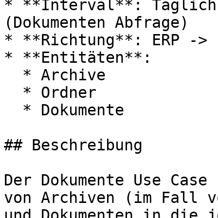
* **Interval**: Täglich
(Dokumenten Abfrage)

* **Richtung**: ERP -> 
* **Entitäten**:

  * Archive

  * Ordner

  * Dokumente

## Beschreibung

Der Dokumente Use Case 
von Archiven (im Fall v
und Dokumenten in die j