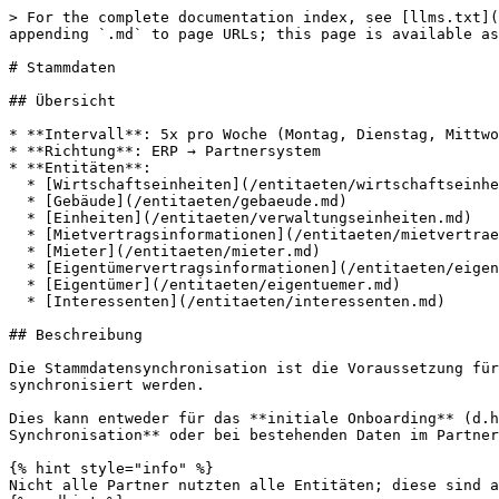
> For the complete documentation index, see [llms.txt](
appending `.md` to page URLs; this page is available as
# Stammdaten

## Übersicht

* **Intervall**: 5x pro Woche (Montag, Dienstag, Mittwo
* **Richtung**: ERP → Partnersystem

* **Entitäten**:

  * [Wirtschaftseinheiten](/entitaeten/wirtschaftseinheiten.md)

  * [Gebäude](/entitaeten/gebaeude.md)

  * [Einheiten](/entitaeten/verwaltungseinheiten.md)

  * [Mietvertragsinformationen](/entitaeten/mietvertraege.md)

  * [Mieter](/entitaeten/mieter.md)

  * [Eigentümervertragsinformationen](/entitaeten/eigentuemervertraege.md)

  * [Eigentümer](/entitaeten/eigentuemer.md)

  * [Interessenten](/entitaeten/interessenten.md)

## Beschreibung

Die Stammdatensynchronisation ist die Voraussetzung für
synchronisiert werden.

Dies kann entweder für das **initiale Onboarding** (d.h
Synchronisation** oder bei bestehenden Daten im Partner
{% hint style="info" %}

Nicht alle Partner nutzten alle Entitäten; diese sind a