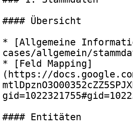
#### Übersicht

* [Allgemeine Informati
cases/allgemein/stammda
* [Feld Mapping]
(https://docs.google.co
mtlDpznO3O00352cZZ5SPJX
gid=1022321755#gid=1022
#### Entitäten
