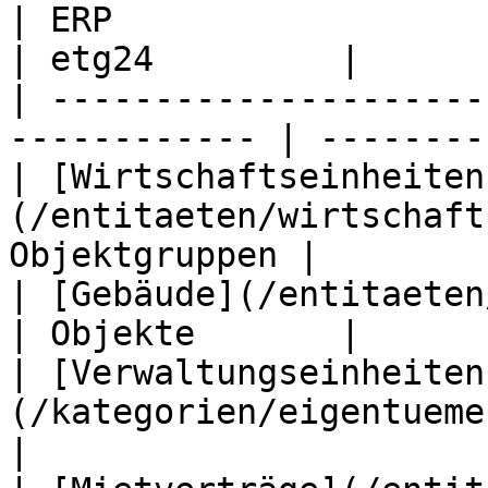
| ERP                                                          
| etg24         |

| ---------------------
------------ | --------
| [Wirtschaftseinheiten
(/entitaeten/wirtschaft
Objektgruppen |

| [Gebäude](/entitaeten/gebaeude.md)    
| Objekte       |

| [Verwaltungseinheiten
(/kategorien/eigentuemerv
|
