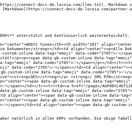
https://connect-docs-de.locoia.com/llms.txt). Markdown v
 [Markdown](https://connect-docs-de.locoia.com/partner-a
ERPs** unterstützt und kontinuierlich weiterentwickelt. 
n="center">WODIS Yuneo</th><th width="201" align="center
ze Dokumente</strong></td><td align="center"><p>Alle Dok
b-custom-inline data-tag="emoji" data-code="2705">✅</spa
vität)</p><p><span data-gb-custom-inline data-tag="emoji
a-tag="emoji" data-code="2705">✅</span></p></td></tr><tr
moji" data-code="2705">✅</span></td><td align="center"><
gb-custom-inline data-tag="emoji" data-code="2705">✅</sp
ive"><strong>QES</strong></a> <strong>/ SMS PIN</strong>
n="center"><span data-gb-custom-inline data-tag="emoji" 
>✅</span></td></tr><tr><td><a href="/pages/AGPd8tL4bf12k
 data-gb-custom-inline data-tag="emoji" data-code="2705"
<td align="center"><span data-gb-custom-inline data-tag=
n="center"><span data-gb-custom-inline data-tag="emoji" 
">✅</span></td><td align="center"><span data-gb-custom-i
aber natürlich in allen ERPs vorhanden. Die obige Tabell