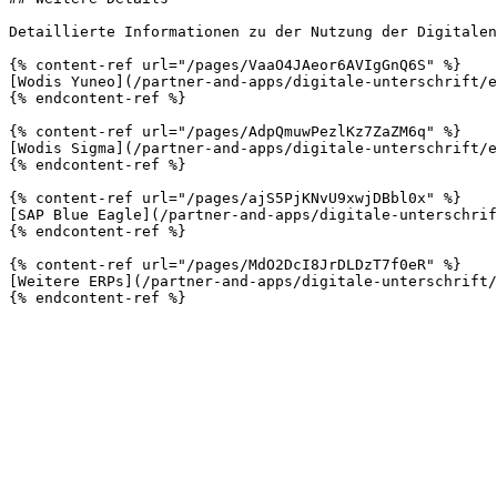
Detaillierte Informationen zu der Nutzung der Digitalen
{% content-ref url="/pages/VaaO4JAeor6AVIgGnQ6S" %}

[Wodis Yuneo](/partner-and-apps/digitale-unterschrift/e
{% endcontent-ref %}

{% content-ref url="/pages/AdpQmuwPezlKz7ZaZM6q" %}

[Wodis Sigma](/partner-and-apps/digitale-unterschrift/e
{% endcontent-ref %}

{% content-ref url="/pages/ajS5PjKNvU9xwjDBbl0x" %}

[SAP Blue Eagle](/partner-and-apps/digitale-unterschrif
{% endcontent-ref %}

{% content-ref url="/pages/MdO2DcI8JrDLDzT7f0eR" %}

[Weitere ERPs](/partner-and-apps/digitale-unterschrift/