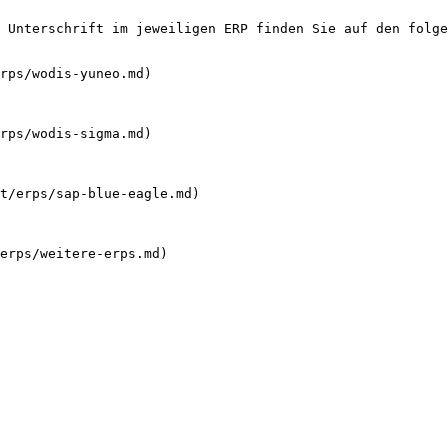
 Unterschrift im jeweiligen ERP finden Sie auf den folge
rps/wodis-yuneo.md)

rps/wodis-sigma.md)

t/erps/sap-blue-eagle.md)

erps/weitere-erps.md)
