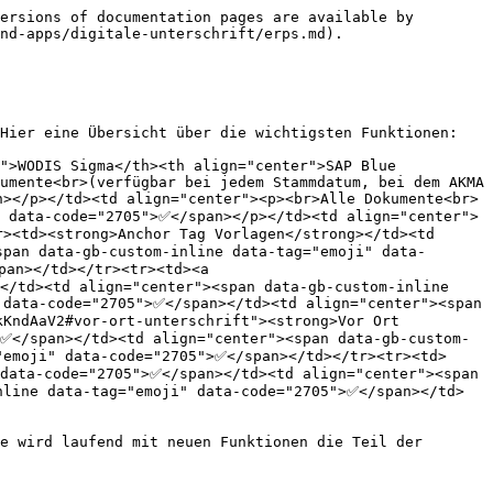
ersions of documentation pages are available by 
nd-apps/digitale-unterschrift/erps.md).

Hier eine Übersicht über die wichtigsten Funktionen:

">WODIS Sigma</th><th align="center">SAP Blue 
umente<br>(verfügbar bei jedem Stammdatum, bei dem AKMA 
n></p></td><td align="center"><p><br>Alle Dokumente<br>
" data-code="2705">✅</span></p></td><td align="center">
><td><strong>Anchor Tag Vorlagen</strong></td><td 
span data-gb-custom-inline data-tag="emoji" data-
an></td></tr><tr><td><a 
</td><td align="center"><span data-gb-custom-inline 
data-code="2705">✅</span></td><td align="center"><span 
KndAaV2#vor-ort-unterschrift"><strong>Vor Ort 
>✅</span></td><td align="center"><span data-gb-custom-
"emoji" data-code="2705">✅</span></td></tr><tr><td>
data-code="2705">✅</span></td><td align="center"><span 
nline data-tag="emoji" data-code="2705">✅</span></td>
e wird laufend mit neuen Funktionen die Teil der 