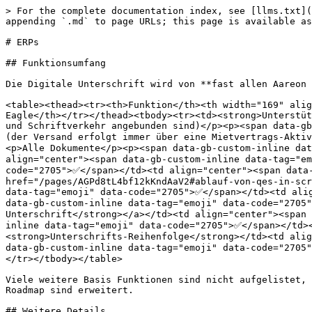
> For the complete documentation index, see [llms.txt](
appending `.md` to page URLs; this page is available as
# ERPs

## Funktionsumfang

Die Digitale Unterschrift wird von **fast allen Aareon 
<table><thead><tr><th>Funktion</th><th width="169" alig
Eagle</th></tr></thead><tbody><tr><td><strong>Unterstüt
und Schriftverkehr angebunden sind)</p><p><span data-g
(der Versand erfolgt immer über eine Mietvertrags-Akti
<p>Alle Dokumente</p><p><span data-gb-custom-inline dat
align="center"><span data-gb-custom-inline data-tag="e
code="2705">✅</span></td><td align="center"><span data-
href="/pages/AGPd8tL4bf12kKndAaV2#ablauf-von-qes-in-scr
data-tag="emoji" data-code="2705">✅</span></td><td alig
data-gb-custom-inline data-tag="emoji" data-code="2705"
Unterschrift</strong></a></td><td align="center"><span
inline data-tag="emoji" data-code="2705">✅</span></td>
<strong>Unterschrifts-Reihenfolge</strong></td><td alig
data-gb-custom-inline data-tag="emoji" data-code="2705
</tr></tbody></table>

Viele weitere Basis Funktionen sind nicht aufgelistet, 
Roadmap sind erweitert.

## Weitere Details
