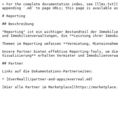
> For the complete documentation index, see [llms.txt](
appending `.md` to page URLs; this page is available as
# Reporting

## Beschreibung

"Reporting" ist ein wichtiger Bestandteil der Immobilie
und Immobilienverwaltungen, die **Leistung ihrer Immobi
Themen im Reporting umfassen **Vermietung, Mieteinnahme
Unsere Partner bieten effektive Reporting-Tools, um die
Visualisierung** erhalten Vermieter und Immobilienverwa
## Partner

Links auf die Dokumentations-Partnerseiten:

* [EverReal](/partner-and-apps/everreal.md)
